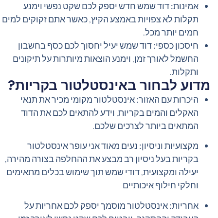
אמינות:
דוד שמש חדש יספק לכם שקט נפשי וימנע
סמן קישורים
font_download
תקלות לא צפויות באמצע הקיץ, כאשר אתם זקוקים למים
חמים יותר מכל.
אפס
cached
את
חיסכון כספי:
דוד שמש יעיל יחסוך לכם כסף בחשבון
כל
החשמל לאורך זמן, וימנע הוצאות מיותרות על תיקונים
האפשרויות
ותקלות.
מדוע לבחור באינסטלטור בקריות?
היכרות עם האזור:
אינסטלטור מקומי מכיר את תנאי
האקלים והמים בקריות, וידע להתאים לכם את הדוד
המתאים ביותר לצרכים שלכם.
מקצועיות וניסיון:
נעים מאוד אני עופר אינסטלטור
בקריות בעל ניסיון רב מבצע את ההחלפה בצורה מהירה,
יעילה ומקצועית, דודי שמש תוך שימוש בכלים מתאימים
וחלקי חילוף איכותיים
אחריות:
אינסטלטור מוסמך יספק לכם אחריות על