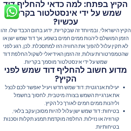
הקיץ בפתח: למה כדאי להחליף דוד
שמש על ידי אינסטלטור בקריות
עכשיו?
השבת את ההבזקים
visibility_off
הקיץ הישראלי, ובמיוחד זה שבקריות, ידוע בחום הכבד שלו. זהו
הזמן המושלם ליהנות ממים חמים בשפע, אך דוד שמש ישן או
סמן כותרות
title
לא תקין עלול להפוך את החוויה הזו למתסכלת. לכן, רגע לפני
צבע רקע
settings
שהטמפרטורות עולות, זה הזמן האידיאלי לשקול החלפת דוד
להקטין את התצוגה
zoom_out
שמש על ידי אינסטלטור מוסמך בקריות.
מדוע חשוב להחליף דוד שמש לפני
התקרב
zoom_in
הקיץ?
הקטן את הגופן
remove_circle_outline
יעילות אנרגטית:
דוד שמש חדש ויעיל יאפשר לכם לנצל
הגדל את הגופן
add_circle_outline
את אנרגיית השמש בצורה מיטבית, לחסוך בחשמל
גופן קריא
spellcheck
וליהנות ממים חמים לאורך כל הקיץ.
ניגודיות בהירה
brightness_high
בטיחות:
דוד שמש ישן עלול להיות מסוכן עקב בלאי,
ניגודיות כהה
brightness_low
קורוזיה או נזילות. החלפה מוקדמת תמנע תקלות וסכנות
בטיחותיות.
קו תחתון קישורים
format_underlined